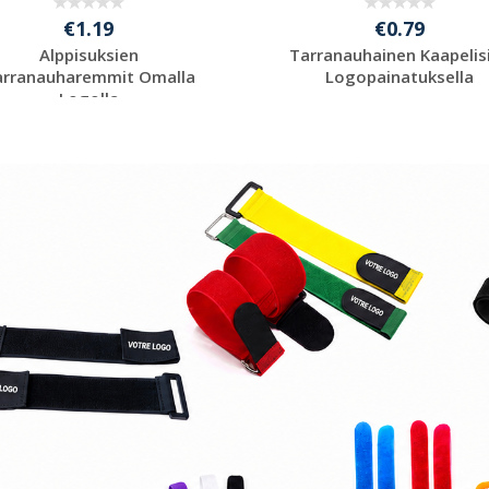
€1.19
€0.79
Alppisuksien
Tarranauhainen Kaapelis
arranauharemmit Omalla
Logopainatuksella
Logolla
Pyydä ilmainen
Pyydä ilmainen
tarjous
tarjous