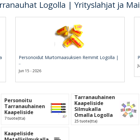
rranauhat Logolla | Yrityslahjat ja Ma
a
Personoidut Murtomaasuksien Remmit Logolla |
P
..
J
Jun 15 - 2026
Tarranauhainen
Personoitu
Kaapeliside
Tarranauhainen
Silmukalla
Kaapeliside
Omalla Logolla
7 tuote(tta)
25 tuote(tta)
Kaapeliside
Metallisilmukalla