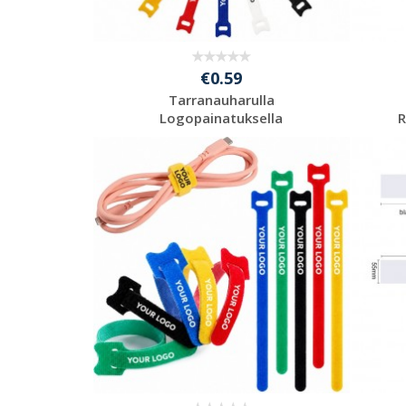
€0.59
Tarranauharulla
Logopainatuksella
R
Pyydä ilmainen
tarjous