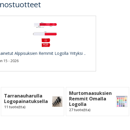
inostuotteet
ainetut Alppisuksien Remmit Logolla Yrityksi ..
un 15 - 2026
Murtomaasuksien
Tarranauharulla
Remmit Omalla
Logopainatuksella
Logolla
11 tuote(tta)
27 tuote(tta)