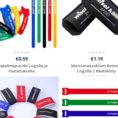
€0.59
€1.19
apelinippuside Logolla ja
Murtomaasuksien Remm
Painatuksella
Logolla | Räätälöity
Logopainatu...
Pyydä ilmainen
Pyydä ilmainen
tarjous
tarjous