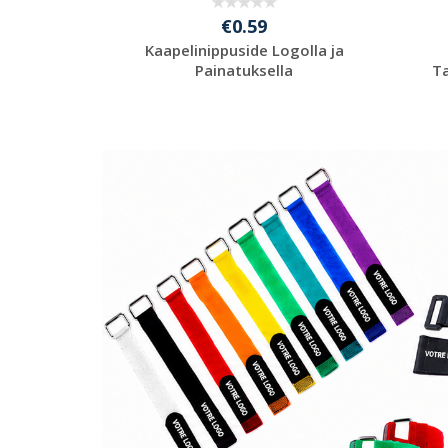
€0.59
Kaapelinippuside Logolla ja
Painatuksella
T
Pyydä ilmainen
tarjous