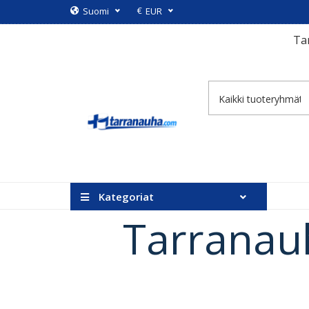
€
Suomi
EUR
Tar
Kategoriat
Tarranauh