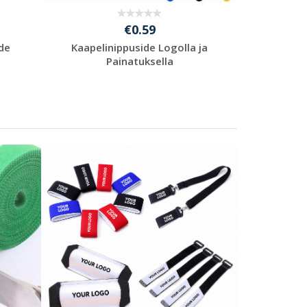
€0.59
de
Kaapelinippuside Logolla ja
Murtom
Painatuksella
Logo
L
Pyydä ilmainen
P
tarjous