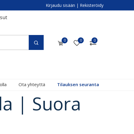
Kirjaudu sisään
|
Rekisteröidy
isut
0
0
0
olla
Ota yhteyttä
Tilauksen seuranta
la | Suora