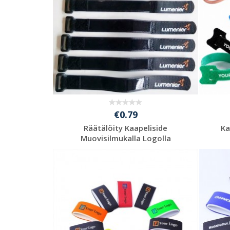
€0.79
Räätälöity Kaapeliside
Ka
Muovisilmukalla Logolla
Pyydä ilmainen
tarjous