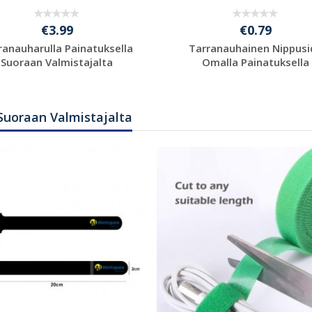
€3.99
€0.79
ranauharulla Painatuksella
Tarranauhainen Nippusi
Suoraan Valmistajalta
Omalla Painatuksella
Pyydä ilmainen
Pyydä ilmainen
tarjous
tarjous
Suoraan Valmistajalta