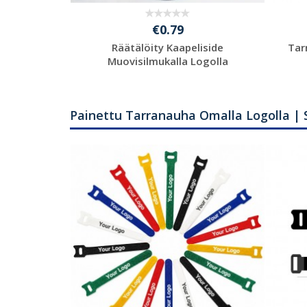
€0.79
asuksien
Räätälöity Kaapeliside
Tar
lla
Muovisilmukalla Logolla
en
Pyydä ilmainen
tarjous
Painettu Tarranauha Omalla Logolla | 