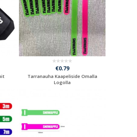
€0.79
it
Tarranauha Kaapeliside Omalla
Logolla
Pyydä ilmainen
tarjous