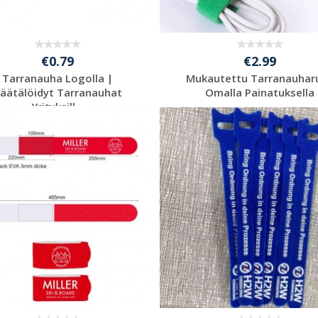
€0.79
€2.99
Tarranauha Logolla |
Mukautettu Tarranauharu
äätälöidyt Tarranauhat
Omalla Painatuksella
Yrityksill...
Pyydä ilmainen
Pyydä ilmainen
tarjous
tarjous