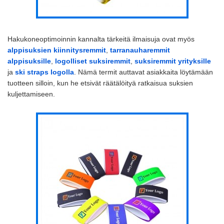
Hakukoneoptimoinnin kannalta tärkeitä ilmaisuja ovat myös
alppisuksien kiinnitysremmit
,
tarranauharemmit
alppisuksille
,
logolliset suksiremmit
,
suksiremmit yrityksille
ja
ski straps logolla
. Nämä termit auttavat asiakkaita löytämään
tuotteen silloin, kun he etsivät räätälöityä ratkaisua suksien
kuljettamiseen.