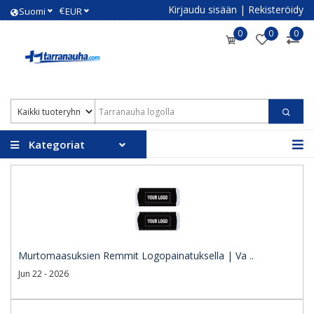
Kirjaudu sisään
|
Rekisteröidy
€
Suomi
EUR
0
0
0
Kategoriat
Murtomaasuksien Remmit Logopainatuksella | Va ..
Jun 22 - 2026