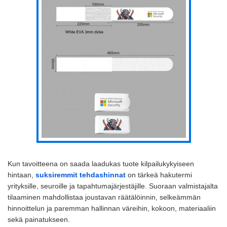
Kun tavoitteena on saada laadukas tuote kilpailukykyiseen
hintaan,
suksiremmit tehdashinnat
on tärkeä hakutermi
yrityksille, seuroille ja tapahtumajärjestäjille. Suoraan valmistajalta
tilaaminen mahdollistaa joustavan räätälöinnin, selkeämmän
hinnoittelun ja paremman hallinnan väreihin, kokoon, materiaaliin
sekä painatukseen.