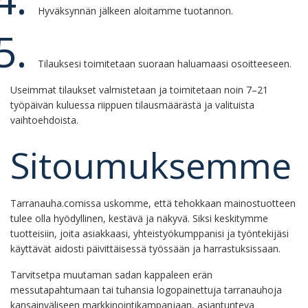
Hyväksynnän jälkeen aloitamme tuotannon.
Tilauksesi toimitetaan suoraan haluamaasi osoitteeseen.
Useimmat tilaukset valmistetaan ja toimitetaan noin 7–21
työpäivän kuluessa riippuen tilausmäärästä ja valituista
vaihtoehdoista.
Sitoumuksemme
Tarranauha.comissa uskomme, että tehokkaan mainostuotteen
tulee olla hyödyllinen, kestävä ja näkyvä. Siksi keskitymme
tuotteisiin, joita asiakkaasi, yhteistyökumppanisi ja työntekijäsi
käyttävät aidosti päivittäisessä työssään ja harrastuksissaan.
Tarvitsetpa muutaman sadan kappaleen erän
messutapahtumaan tai tuhansia logopainettuja tarranauhoja
kansainväliseen markkinointikampanjaan, asiantunteva