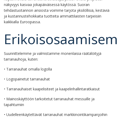
näkyvyys kasvaa jokapäiväisessä käytössä. Suoran
tehdastuotannon ansiosta voimme tarjota yksilöllisiä, kestäviä
ja kustannustehokkaita tuotteita ammattilaisten tarpeisiin
kaikkialla Euroopassa.
Erikoisosaamise
Suunnittelemme ja valmistamme monenlaisia räätälöityjä
tarranauhoja, kuten:
• Tarranauhat omalla logolla
• Logopainetut tarranauhat
• Tarranauhaiset kaapelisiteet ja kaapelinhallintaratkaisut
• Mainoskäyttöön tarkoitetut tarranauhat messuille ja
tapahtumiin
• Uudelleenkäytettävät tarranauhat markkinointikampanjoihin