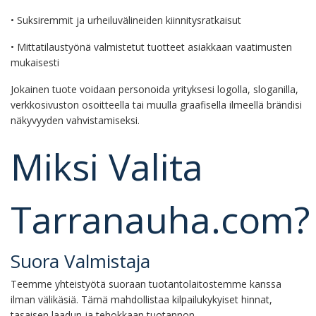
• Suksiremmit ja urheiluvälineiden kiinnitysratkaisut
• Mittatilaustyönä valmistetut tuotteet asiakkaan vaatimusten
mukaisesti
Jokainen tuote voidaan personoida yrityksesi logolla, sloganilla,
verkkosivuston osoitteella tai muulla graafisella ilmeellä brändisi
näkyvyyden vahvistamiseksi.
Miksi Valita
Tarranauha.com?
Suora Valmistaja
Teemme yhteistyötä suoraan tuotantolaitostemme kanssa
ilman välikäsiä. Tämä mahdollistaa kilpailukykyiset hinnat,
tasaisen laadun ja tehokkaan tuotannon.