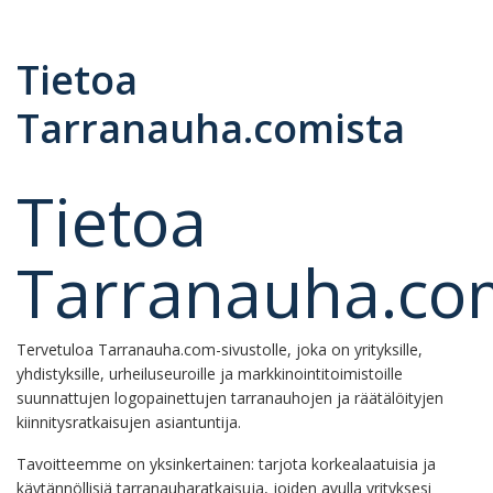
Tietoa
Tarranauha.comista
Tietoa
Tarranauha.co
Tervetuloa Tarranauha.com-sivustolle, joka on yrityksille,
yhdistyksille, urheiluseuroille ja markkinointitoimistoille
suunnattujen logopainettujen tarranauhojen ja räätälöityjen
kiinnitysratkaisujen asiantuntija.
Tavoitteemme on yksinkertainen: tarjota korkealaatuisia ja
käytännöllisiä tarranauharatkaisuja, joiden avulla yrityksesi