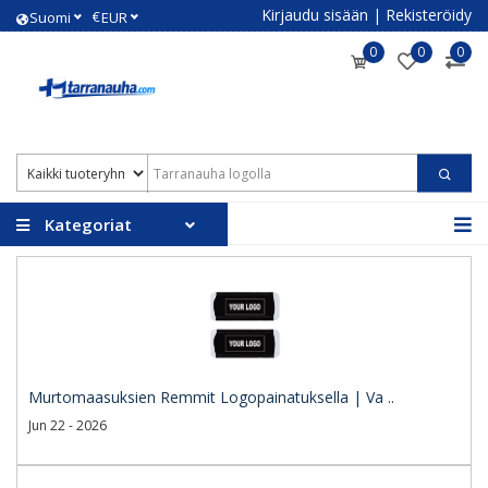
Kirjaudu sisään
|
Rekisteröidy
€
Suomi
EUR
0
0
0
Kategoriat
Murtomaasuksien Remmit Logopainatuksella | Va ..
Jun 22 - 2026