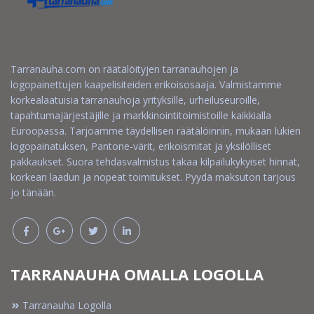
Tarranauha.com on räätälöityjen tarranauhojen ja
logopainettujen kaapelisiteiden erikoisosaaja. Valmistamme
korkealaatuisia tarranauhoja yrityksille, urheiluseuroille,
tapahtumajärjestäjille ja markkinointitoimistoille kaikkialla
Euroopassa. Tarjoamme täydellisen räätälöinnin, mukaan lukien
logopainatuksen, Pantone-värit, erikoismitat ja yksilölliset
pakkaukset. Suora tehdasvalmistus takaa kilpailukykyiset hinnat,
korkean laadun ja nopeat toimitukset. Pyydä maksuton tarjous
jo tänään.
TARRANAUHA OMALLA LOGOLLA
Tarranauha Logolla