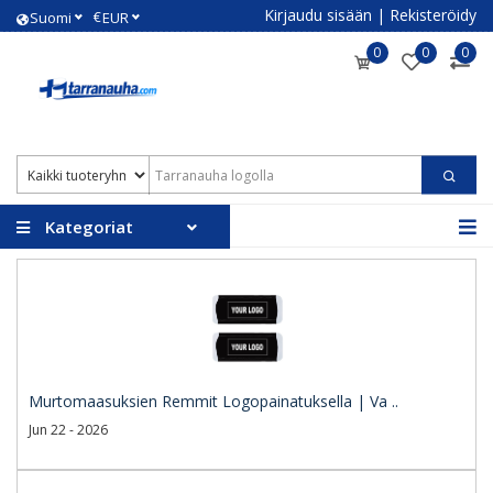
Kirjaudu sisään
|
Rekisteröidy
€
Suomi
EUR
0
0
0
Kategoriat
Murtomaasuksien Remmit Logopainatuksella | Va ..
Jun 22 - 2026