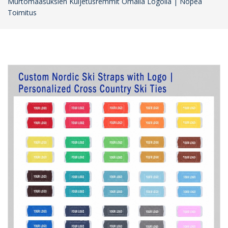
Murtomaasuksien Kuljetusremmit Omalla Logolla | Nopea
Toimitus