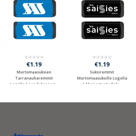
€1.19
€1.19
Murtomaasuksien
Suksiremmit
Tarranauharemmit
Murtomaasuksille Logolla
Logolla | Laadukas Log...
| Mainostuote Talv...
Pyydä ilmainen
Pyydä ilmainen
tarjous
tarjous