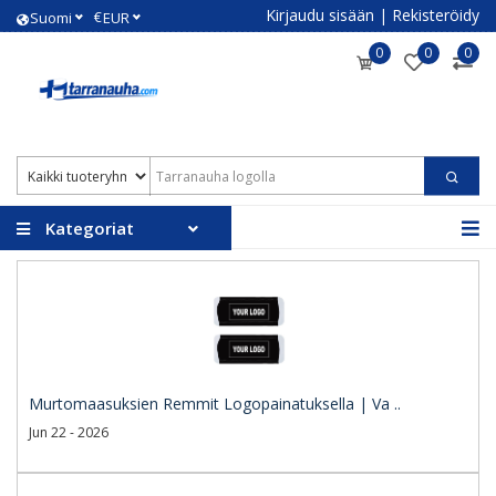
Kirjaudu sisään
|
Rekisteröidy
€
Suomi
EUR
0
0
0
Kategoriat
Murtomaasuksien Remmit Logopainatuksella | Va ..
Jun 22 - 2026