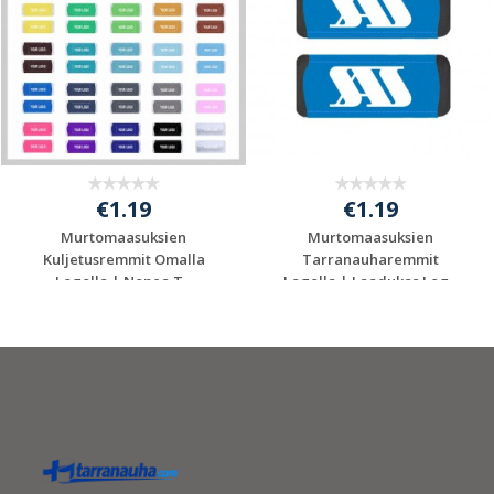
€1.19
€1.19
Murtomaasuksien
Murtomaasuksien
Kuljetusremmit Omalla
Tarranauharemmit
Logolla | Nopea T...
Logolla | Laadukas Log...
Pyydä ilmainen
Pyydä ilmainen
tarjous
tarjous