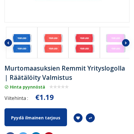
Murtomaasuksien Remmit Yrityslogolla
| Räätälöity Valmistus
Hinta pyynnöstä
€1.19
Viitehinta :
Pyydä ilmainen tarjous