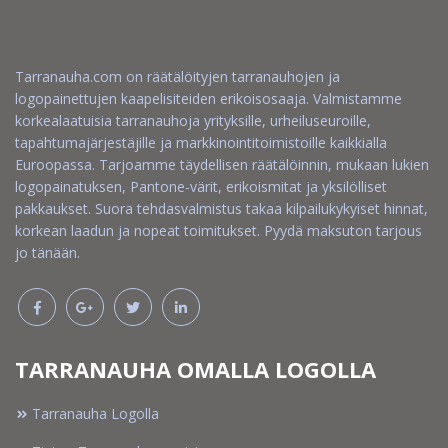
Tarranauha.com on räätälöityjen tarranauhojen ja
logopainettujen kaapelisiteiden erikoisosaaja. Valmistamme
korkealaatuisia tarranauhoja yrityksille, urheiluseuroille,
tapahtumajärjestäjille ja markkinointitoimistoille kaikkialla
Euroopassa. Tarjoamme täydellisen räätälöinnin, mukaan lukien
logopainatuksen, Pantone-värit, erikoismitat ja yksilölliset
pakkaukset. Suora tehdasvalmistus takaa kilpailukykyiset hinnat,
korkean laadun ja nopeat toimitukset. Pyydä maksuton tarjous
jo tänään.
TARRANAUHA OMALLA LOGOLLA
Tarranauha Logolla