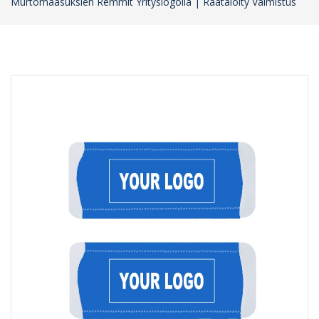
Murtomaasuksien Remmit Yrityslogolla | Räätälöity Valmistus