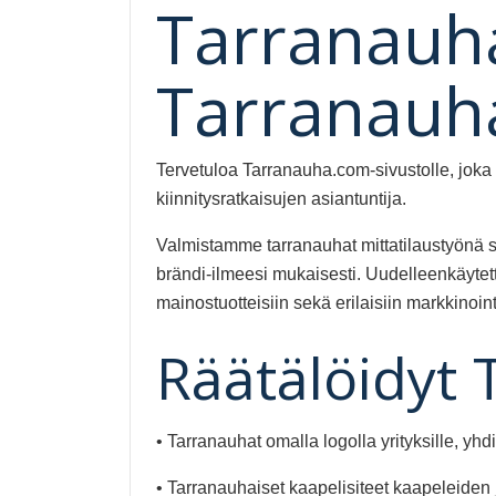
Tarranauha
Tarranauh
Tervetuloa Tarranauha.com-sivustolle, joka 
kiinnitysratkaisujen asiantuntija.
Valmistamme tarranauhat mittatilaustyönä s
brändi-ilmeesi mukaisesti. Uudelleenkäytettä
mainostuotteisiin sekä erilaisiin markkinoint
Räätälöidyt
• Tarranauhat omalla logolla yrityksille, yhdi
• Tarranauhaiset kaapelisiteet kaapeleiden 