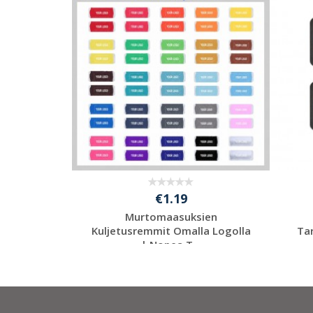
€1.19
 Remmit
Murtomaasuksien
ätälöidyt
Kuljetusremmit Omalla Logolla
Ta
| Nopea T...
en
Pyydä ilmainen
tarjous