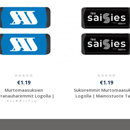
€1.19
€1.19
Murtomaasuksien
Suksiremmit Murtomaasuks
rranauharemmit Logolla |
Logolla | Mainostuote Tal
Laadukas Log...
Pyydä ilmainen
Pyydä ilmainen
tarjous
tarjous