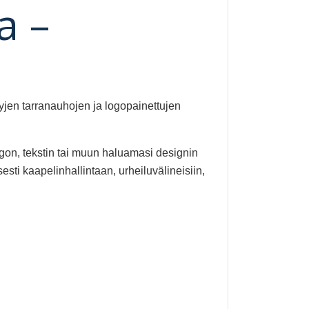
a –
yjen tarranauhojen ja logopainettujen
gon, tekstin tai muun haluamasi designin
esti kaapelinhallintaan, urheiluvälineisiin,