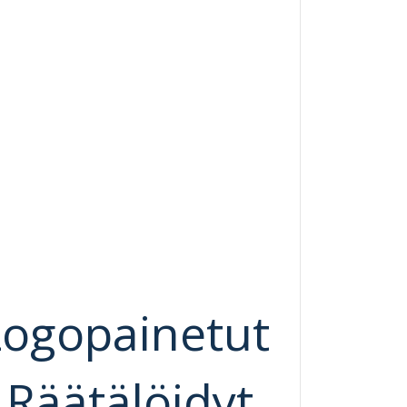
Logopainetut
Räätälöidyt