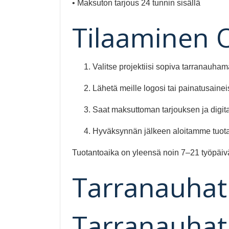
• Maksuton tarjous 24 tunnin sisällä
Tilaaminen 
Valitse projektiisi sopiva tarranauhama
Lähetä meille logosi tai painatusainei
Saat maksuttoman tarjouksen ja digi
Hyväksynnän jälkeen aloitamme tuot
Tuotantoaika on yleensä noin 7–21 työpäiv
Tarranauhat
Tarranauhat