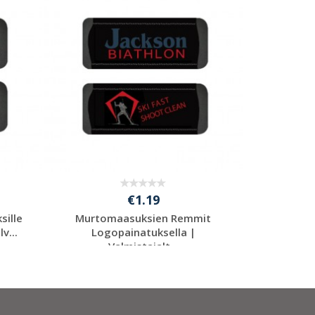
€1.19
ille
Murtomaasuksien Remmit
Murtomaa
v...
Logopainatuksella |
Omalla Pa
Valmistajalt...
Pyydä ilmainen
P
tarjous