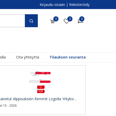
Kirjaudu sisään
|
Rekisteröidy
0
0
0
olla
Ota yhteyttä
Tilauksen seuranta
ainetut Alppisuksien Remmit Logolla Yrityksi ..
un 15 - 2026