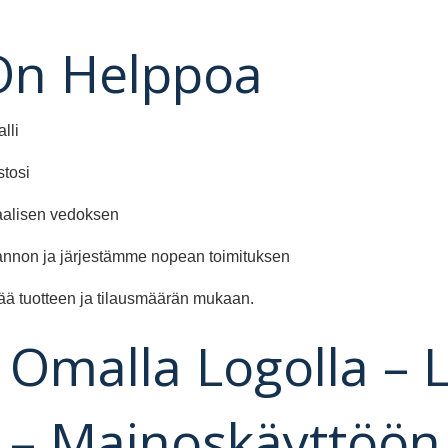
On Helppoa
lli
stosi
taalisen vedoksen
annon ja järjestämme nopean toimituksen
ää tuotteen ja tilausmäärän mukaan.
 Omalla Logolla – 
 – Mainoskäyttöön 